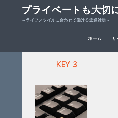
プライベートも大切
～ライフスタイルに合わせて働ける派遣社員～
Skip
ホーム
サ
KEY-3
to
content