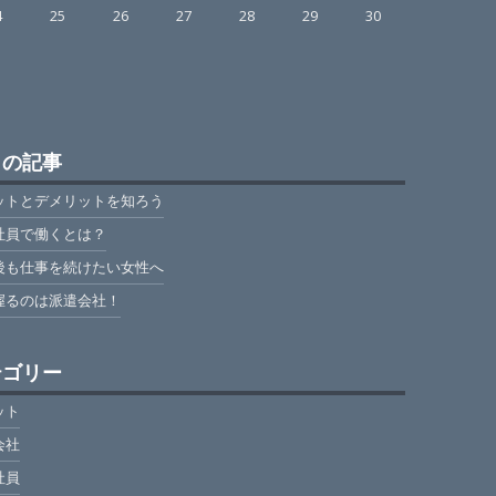
4
25
26
27
28
29
30
1
目の記事
ットとデメリットを知ろう
社員で働くとは？
後も仕事を続けたい女性へ
握るのは派遣会社！
テゴリー
ット
会社
社員